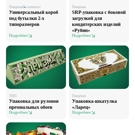
Пищевая
E-commerce
Пищевая
Универсальный короб
SRP-упаковка с боковой
под бутылки 2-х
загрузкой для
типоразмеров
кондитерских изделий
«Рубин»
Подробнее
Подробнее
ТНП
Пищевая
Упаковка для рулонов
Упаковка-шкатулка
премиальных обоев
«Ларец»
Подробнее
Подробнее