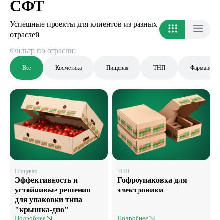
СФТ
Успешные проекты для клиентов из разных
отраслей
Фильтр по отрасли:
Все
Косметика
Пищевая
ТНП
Фармацевти
Пищевая
ТНП
Эффективность и
Гофроупаковка для
устойчивые решения
электроники
для упаковки типа
"крышка-дно"
Подробнее
Подробнее