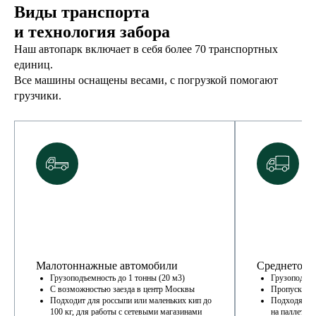
Виды транспорта
и технология забора
Наш автопарк включает в себя более 70 транспортных
единиц.
Все машины оснащены весами, с погрузкой помогают
грузчики.
Малотоннажные автомобили
Среднетонн
Грузоподъемность до 1 тонны (20 м3)
Грузоподъемн
С возможностью заезда в центр Москвы
Пропуска на
Подходит для россыпи или маленьких кип до
Подходят дл
100 кг, для работы с сетевыми магазинами
на паллетах