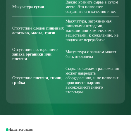
Важно хранить сырье в сухом
Макулатура
сухая
месте. Это позволяет
сохранить его качество и вес
Макулатура, загрязненная
пищевыми отходами,
Отсутствие следов
пищевых
маслами или химическими
остатков, масла, грязи
веществами, к сожалению, не
подлежит переработке
Отсутствие постороннего
Макулатура с запахом может
запаха органики или
быть отклонена
плесени
Сырье со следами разложения
может навредить
Отсутствие
плесени, гнили,
оборудованию, и не позволит
грибка
произвести партию
высококачественного
вторсырья
Наша география