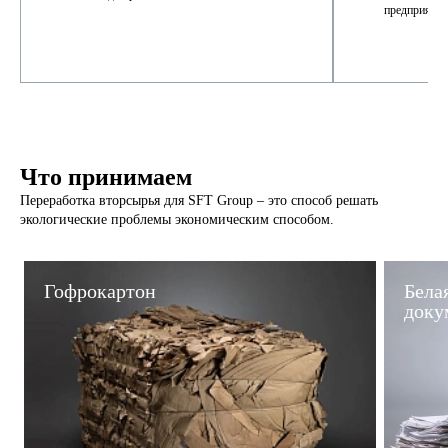
предприяти
Что принимаем
Переработка вторсырья для SFT Group – это способ решать
экологические проблемы экономическим способом.
Гофрокартон
Бела
доку