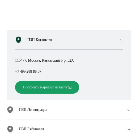
ПЗП Котляково
115477, Москва, Кавказский б-р, 52А
+7 499 288 88 57
Построить маршрут на карте
ПЗП Ленинградка
ПЗП Рябиновая